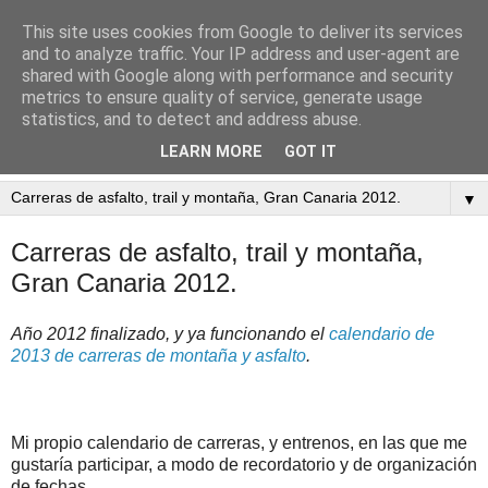
This site uses cookies from Google to deliver its services
and to analyze traffic. Your IP address and user-agent are
shared with Google along with performance and security
metrics to ensure quality of service, generate usage
statistics, and to detect and address abuse.
Esto se ha convertido en corre, corre y corre! (lo que antes
era peterreando)
LEARN MORE
GOT IT
▼
Carreras de asfalto, trail y montaña,
Gran Canaria 2012.
Año 2012 finalizado, y ya funcionando el
calendario de
2013 de carreras de montaña y asfalto
.
Mi propio calendario de carreras, y entrenos, en las que me
gustaría participar, a modo de recordatorio y de organización
de fechas.