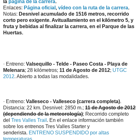
la
página de la carrera
.
Enlaces:
Página oficial
,
vídeo con la ruta de la carrera
.
Notas:
Desnivel acumulado de 1516 metros, recorrido
corto pero exigente. Avituallamiento en el kilómetro 5, y
fruta y bebidas al finalizar la carrera, en el Parque de las
Huertas.
· Entreno:
Valsequillo - Telde - Paseo Costa - Playa de
Melenara
; 28 kilómetros;
11 de Agosto de 2012
;
UTGC
2012
. Abierto a todas las modalidades.
· Entreno:
Valleseco - Valleseco (carrera completa)
.
Distancia: 22 km. Desnivel: 2850 m.;
11 de Agosto de 2012
(dependiendo de la meteorología)
; Recorrido completo
del
Tres Valles Trail
. En el enlace información también
sobre los entrenos Tres Valles Starter y
senderista.
ENTRENO SUSPENDIDO por altas
temperaturas
.