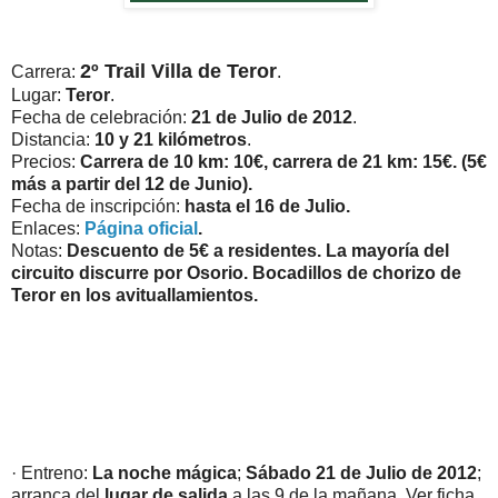
2º Trail Villa de Teror
Carrera:
.
Lugar:
Teror
.
Fecha de celebración:
21 de Julio de 2012
.
Distancia:
10 y 21 kilómetros
.
Precios:
Carrera de 10 km: 10€, carrera de 21 km: 15€. (5€
más a partir del 12 de Junio).
Fecha de inscripción:
hasta el 16 de Julio.
Enlaces:
Página oficial
.
Notas:
Descuento de 5€ a residentes. La mayoría del
circuito discurre por Osorio. Bocadillos de chorizo de
Teror en los avituallamientos.
· Entreno:
La noche mágica
;
Sábado 21 de Julio de 2012
;
arranca del
lugar de salida
a las 9 de la mañana. Ver ficha