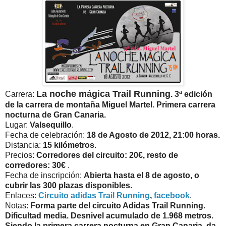
La noche mágica Trail Running
Carrera:
. 3ª edición
de la carrera de montaña Miguel Martel. Primera carrera
nocturna de Gran Canaria.
Lugar:
Valsequillo
.
Fecha de celebración:
18 de Agosto de 2012, 21:00 horas.
Distancia:
15 kilómetros
.
Precios:
Corredores del circuito: 20€, resto de
corredores: 30€
.
Fecha de inscripción:
Abierta hasta el 8 de agosto, o
cubrir las 300 plazas disponibles.
Enlaces:
Circuito adidas Trail Running
,
facebook
.
Notas:
Forma parte del circuito Adidas Trail Running.
Dificultad media. Desnivel acumulado de 1.968 metros.
Siendo la primera carrera nocturna en Gran Canaria, da