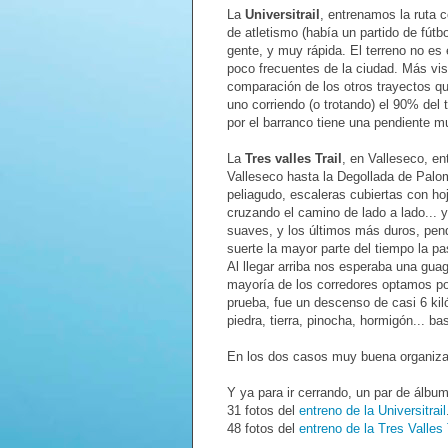
La
Universitrail
, entrenamos la ruta c
de atletismo (había un partido de fútb
gente, y muy rápida. El terreno no e
poco frecuentes de la ciudad. Más vis
comparación de los otros trayectos qu
uno corriendo (o trotando) el 90% del
por el barranco tiene una pendiente m
La
Tres valles Trail
, en Valleseco, en
Valleseco hasta la Degollada de Palo
peliagudo, escaleras cubiertas con ho
cruzando el camino de lado a lado... 
suaves, y los últimos más duros, pendi
suerte la mayor parte del tiempo la 
Al llegar arriba nos esperaba una guag
mayoría de los corredores optamos por
prueba, fue un descenso de casi 6 kil
piedra, tierra, pinocha, hormigón... ba
En los dos casos muy buena organiza
Y ya para ir cerrando, un par de álbu
31 fotos del
entreno de la Universitrail
48 fotos del
entreno de la Tres Valles 