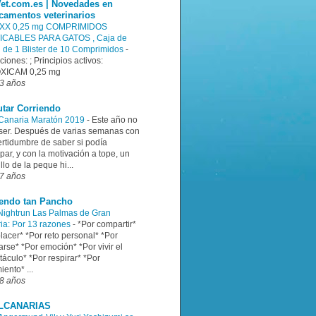
et.com.es | Novedades en
camentos veterinarios
XX 0,25 mg COMPRIMIDOS
ICABLES PARA GATOS , Caja de
n de 1 Blister de 10 Comprimidos
-
ciones: ; Principios activos:
XICAM 0,25 mg
3 años
utar Corriendo
Canaria Maratón 2019
-
Este año no
ser. Después de varias semanas con
ertidumbre de saber si podía
ipar, y con la motivación a tope, un
illo de la peque hi...
7 años
iendo tan Pancho
ightrun Las Palmas de Gran
ia: Por 13 razones
-
*Por compartir*
lacer* *Por reto personal* *Por
rse* *Por emoción* *Por vivir el
áculo* *Por respirar* *Por
iento* ...
8 años
LCANARIAS