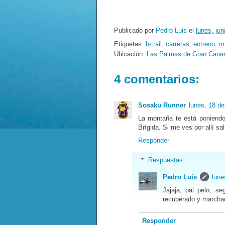
Publicado por
Pedro Luis
el
lunes, jun
Etiquetas:
b-trail
,
carreras
,
entreno
,
m
Ubicación:
Las Palmas de Gran Canar
4 comentarios:
Sosaku Runner
lunes, 18 d
La montaña te está poniendo 
Brígida. Si me ves por allí s
Responder
Respuestas
Pedro Luis
lune
Jajaja, pal pelo, s
recuperado y marchad
Responder