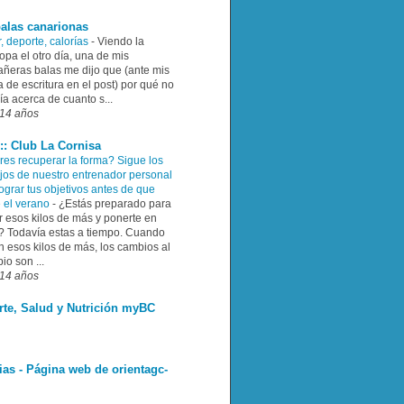
alas canarionas
, deporte, calorías
-
Viendo la
pa el otro día, una de mis
ñeras balas me dijo que (ante mis
 de escritura en el post) por qué no
ía acerca de cuanto s...
14 años
:: Club La Cornisa
res recuperar la forma? Sigue los
jos de nuestro entrenador personal
ograr tus objetivos antes de que
e el verano
-
¿Estás preparado para
r esos kilos de más y ponerte en
? Todavía estas a tiempo. Cuando
n esos kilos de más, los cambios al
pio son ...
14 años
rte, Salud y Nutrición myBC
ias - Página web de orientagc-