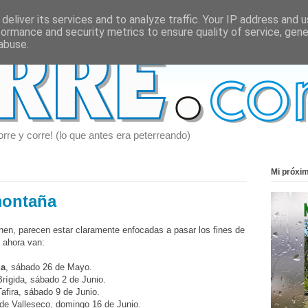
deliver its services and to analyze traffic. Your IP address and 
formance and security metrics to ensure quality of service, gen
abuse.
orre y corre! (lo que antes era peterreando)
Mi próxi
montaña
nen, parecen estar claramente enfocadas a pasar los fines de
 ahora van:
da
, sábado 26 de Mayo.
rígida, sábado 2 de Junio.
afira, sábado 9 de Junio.
de Valleseco, domingo 16 de Junio.