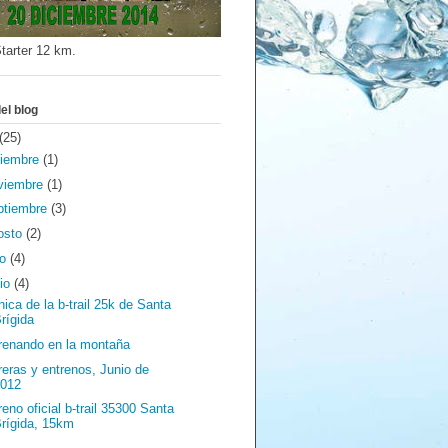
tarter 12 km.
el blog
(25)
ciembre
(1)
viembre
(1)
ptiembre
(3)
osto
(2)
io
(4)
nio
(4)
nica de la b-trail 25k de Santa
rígida
renando en la montaña
reras y entrenos, Junio de
2012
reno oficial b-trail 35300 Santa
rígida, 15km