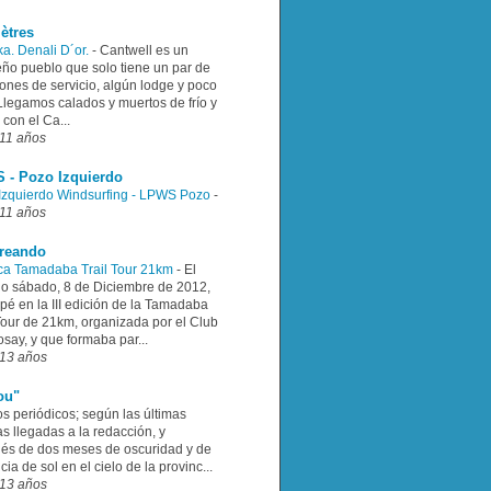
ètres
ka. Denali D´or.
-
Cantwell es un
ño pueblo que solo tiene un par de
ones de servicio, algún lodge y poco
Llegamos calados y muertos de frío y
con el Ca...
11 años
 - Pozo Izquierdo
Izquierdo Windsurfing - LPWS Pozo
-
11 años
rreando
ca Tamadaba Trail Tour 21km
-
El
o sábado, 8 de Diciembre de 2012,
ipé en la III edición de la Tamadaba
 Tour de 21km, organizada por el Club
say, y que formaba par...
13 años
ou"
os periódicos; según las últimas
as llegadas a la redacción, y
és de dos meses de oscuridad y de
ia de sol en el cielo de la provinc...
13 años