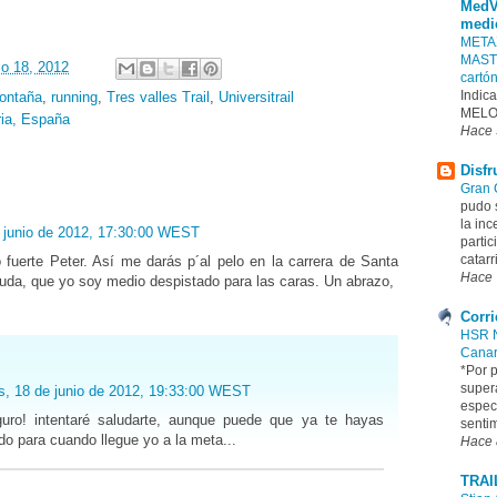
MedV
medi
META
MAST
io 18, 2012
cartó
Indica
ontaña
,
running
,
Tres valles Trail
,
Universitrail
MELO
ia, España
Hace 
Disfr
Gran 
pudo 
la inc
e junio de 2012, 17:30:00 WEST
partic
catarr
fuerte Peter. Así me darás p´al pelo en la carrera de Santa
Hace 
aluda, que yo soy medio despistado para las caras. Un abrazo,
Corr
HSR N
Canar
*Por p
supera
s, 18 de junio de 2012, 19:33:00 WEST
espect
eguro! intentaré saludarte, aunque puede que ya te hayas
sentim
o para cuando llegue yo a la meta...
Hace 
TRAI