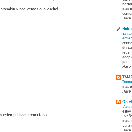
basta
aranalón y nos vemos a la vuelta!
más o
corrie
Hace 
Habl
Estrat
entre
conoc
desca
regene
adapt
para p
Hace 
TAM
Tamad
más e
Hace 
Objet
Mañan
estoy 
 pueden publicar comentarios.
*Maña
marató
Lanzar
Hace 