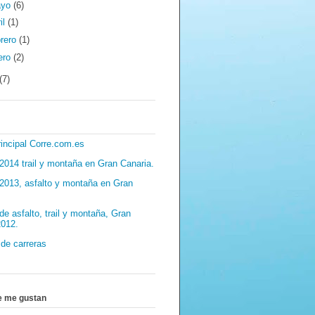
ayo
(6)
il
(1)
brero
(1)
ero
(2)
(7)
incipal Corre.com.es
2014 trail y montaña en Gran Canaria.
 2013, asfalto y montaña en Gran
de asfalto, trail y montaña, Gran
2012.
 de carreras
s
e me gustan