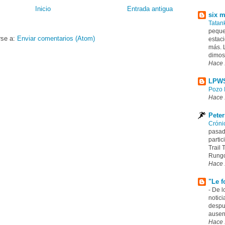
Inicio
Entrada antigua
six m
Tatan
peque
rse a:
Enviar comentarios (Atom)
estaci
más. 
dimos 
Hace 
LPWS
Pozo 
Hace 
Pete
Cróni
pasad
partic
Trail
Rungo
Hace 
"Le f
-
De l
notici
despu
ausenc
Hace 