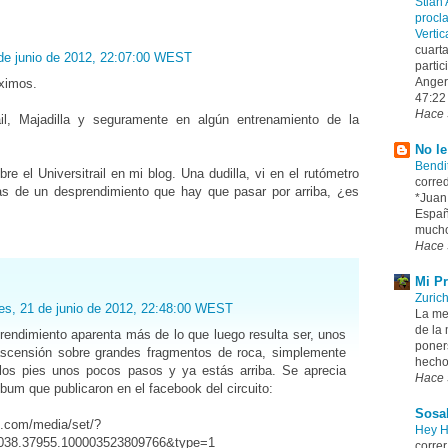
Stian
procl
Verti
cuarta
 de junio de 2012, 22:07:00 WEST
parti
Anger
ximos.
47:22 
Hace 
ail, Majadilla y seguramente en algún entrenamiento de la
No le
Bendi
re el Universitrail en mi blog. Una dudilla, vi en el rutómetro
corred
s de un desprendimiento que hay que pasar por arriba, ¿es
*Juan
Españ
mucho 
Hace 
Mi P
Zuric
es, 21 de junio de 2012, 22:48:00 WEST
La mej
de la
rendimiento aparenta más de lo que luego resulta ser, unos
poners
scensión sobre grandes fragmentos de roca, simplemente
hecho 
 los pies unos pocos pasos y ya estás arriba. Se aprecia
Hace 
lbum que publicaron en el facebook del circuito:
Sosa
k.com/media/set/?
Hey 
038.37955.100003523809766&type=1
corre