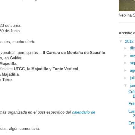
Neblina S
23 de Junio.
30 de Junio.
Archivo d
▼
2012
uientes, mucha oferta:
►
di
iversitrail, pero quizás...
II Carrera de Montaña de Saucillo
►
no
os, en Galdar.
►
se
 Majadilla
.
ficiales
UTGC
, la
Majadilla
y
Tunte Vertical
.
►
ag
la Majadilla
.
►
jul
de Teror
.
▼
ju
Cró
B
Ent
Car
 más organizada en el post específico del
calendario de
Ent
B
ados, algún comentario: