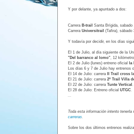
Y por delante, ya apuntado a dos:
Carrera
B-trail
Santa Brígida, sabado 
Carrera
Universitrail
(Tafira), sábado 
Y todavía por decidir, en los días sig
El 1 de Julio, al día siguiente de la Un
"Del barranco al lomo"
, 12 kilómetr
El 2 de Julio (lunes) entreno oficial
la
Los días 6 y 7 de Julio hay entrenos o
El 14 de Julio: carrera
II Trail cross 
El 21 de Julio: carrera
2º Trail Villa 
El 22 de Julio: carrera
Tunte Vertical
.
El 28 de Julio: Entreno oficial
UTGC
.
...
Toda esta información intento tenerla
carreras
.
Sobre los dos últimos entrenos realiz