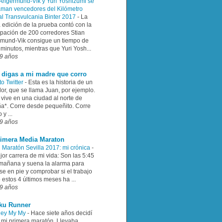
 Angermund-Vik y Yuri Yoshizumi se
aman vencedores del Kilómetro
cal Transvulcania Binter 2017
-
La
 edición de la prueba contó con la
cipación de 200 corredores Stian
mund-Vik consigue un tiempo de
minutos, mientras que Yuri Yosh...
9 años
 digas a mi madre que corro
to Twitter
-
Esta es la historia de un
or, que se llama Juan, por ejemplo.
 vive en una ciudad al norte de
a*. Corre desde pequeñito. Corre
y ...
9 años
rimera Media Maraton
h Maratón Sevilla 2017: mi crónica
-
or carrera de mi vida: Son las 5:45
 mañana y suena la alarma para
e en pie y comprobar si el trabajo
estos 4 últimos meses ha ...
9 años
ku Runner
Hey My My
-
Hace siete años decidí
r mi primera maratón. Llevaba