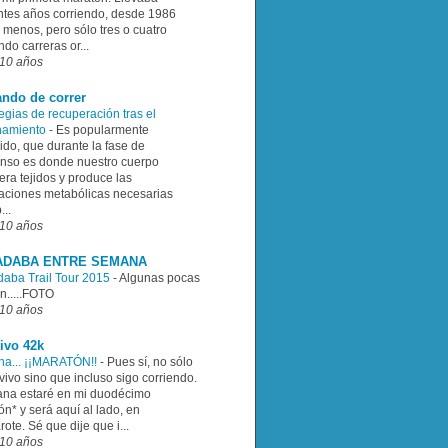
ntes años corriendo, desde 1986
 menos, pero sólo tres o cuatro
ndo carreras or...
10 años
ando de correr
egias de recuperación tras el
namiento
-
Es popularmente
ido, que durante la fase de
nso es donde nuestro cuerpo
ra tejidos y produce las
aciones metabólicas necesarias
...
10 años
ADABA ENTRE SEMANA
aba Trail Tour 2015
-
Algunas pocas
n.....FOTO
10 años
ivo 42k
a... ¡¡MARATÓN!!
-
Pues sí, no sólo
vivo sino que incluso sigo corriendo.
na estaré en mi duodécimo
n* y será aquí al lado, en
ote. Sé que dije que i...
10 años