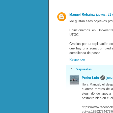
Manuel Robaina
jueves, 21
Me gustan esos objetivos pró
Coincidiremos en Universitr
UTGC.
Gracias por tu explicación sob
que hay una zona con piedra
complicada de pasar'
Responder
Respuestas
Pedro Luis
juev
Hola Manuel, el desp
cuantos metros de a
elegir dónde apoyar
bastante bien en el a
https://www.faceboo
set=a.186937544767