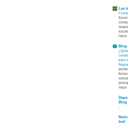
Las b
Correr
Euroco
compa
sequía
escrib
Hace 
Blog 
¿Quie
conse
para l
llegu
perde
forma
sobra
princi
Hace 
Depo
Blog
-
Notic
trail
-