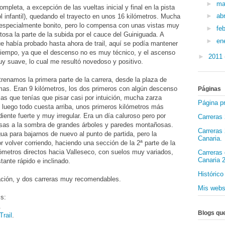
►
m
ompleta, a excepción de las vueltas inicial y final en la pista
►
abr
ol infantil), quedando el trayecto en unos 16 kilómetros. Mucha
s especialmente bonito, pero lo compensa con unas vistas muy
►
fe
tosa la parte de la subida por el cauce del Guiniguada. A
►
en
e había probado hasta ahora de trail, aquí se podía mantener
 tiempo, ya que el descenso no es muy técnico, y el ascenso
►
2011
uy suave, lo cual me resultó novedoso y positivo.
trenamos la primera parte de la carrera, desde la plaza de
mas. Eran 9 kilómetros, los dos primeros con algún descenso
Páginas
jas que tenías que pisar casi por intuición, mucha zarza
Página pr
y luego todo cuesta arriba, unos primeros kilómetros más
ente fuerte y muy irregular. Era un día caluroso pero por
Carreras 
pasas a la sombra de grandes árboles y paredes montañosas.
Carreras
ua para bajarnos de nuevo al punto de partida, pero la
Canaria.
 volver corriendo, haciendo una sección de la 2ª parte de la
ómetros directos hacia Valleseco, con suelos muy variados,
Carreras 
Canaria 
stante rápido e inclinado.
Histórico
ción, y dos carreras muy recomendables.
Mis web
ms:
.
Blogs qu
Trail
.