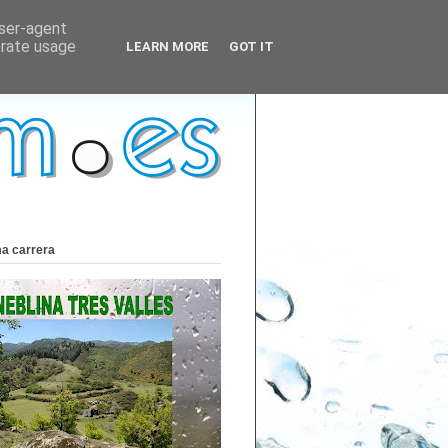
user-agent
erate usage
LEARN MORE
GOT IT
ma carrera