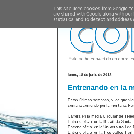
This site uses cookies from Google to 
are shared with Google along with per
statistics, and to detect and address 
Esto se ha convertido en corre, c
lunes, 18 de junio de 2012
Entrenando en la 
Estas últimas semanas, y las que vie
semana corriendo por la montaña. Por
Carrera en la media
Circular de Teje
Entreno oficial en la
B-trail
de Santa B
Entreno oficial en la
Universitrail
de T
Entreno oficial en la
Tres valles Trail