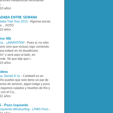
aciones metabólicas necesarias
...
10 años
ADABA ENTRE SEMANA
aba Trail Tour 2015
-
Algunas pocas
n.....FOTO
10 años
ivo 42k
a... ¡¡MARATÓN!!
-
Pues sí, no sólo
vivo sino que incluso sigo corriendo.
na estaré en mi duodécimo
n* y será aquí al lado, en
ote. Sé que dije que i...
10 años
ètres
ka. Denali D´or.
-
Cantwell es un
ño pueblo que solo tiene un par de
ones de servicio, algún lodge y poco
Llegamos calados y muertos de frío y
con el Ca...
11 años
 - Pozo Izquierdo
Izquierdo Windsurfing - LPWS Pozo
-