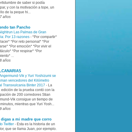
ertidumbre de saber si podía
ipar, y con la motivación a tope, un
illo de la peque hi...
7 años
iendo tan Pancho
ightrun Las Palmas de Gran
ia: Por 13 razones
-
*Por compartir*
lacer* *Por reto personal* *Por
rse* *Por emoción* *Por vivir el
áculo* *Por respirar* *Por
iento* ...
8 años
LCANARIAS
 Angermund-Vik y Yuri Yoshizumi se
aman vencedores del Kilómetro
cal Transvulcania Binter 2017
-
La
 edición de la prueba contó con la
cipación de 200 corredores Stian
mund-Vik consigue un tiempo de
minutos, mientras que Yuri Yosh...
9 años
 digas a mi madre que corro
to Twitter
-
Esta es la historia de un
or, que se llama Juan, por ejemplo.