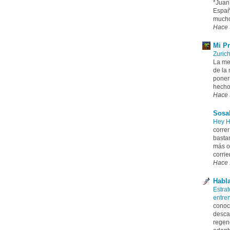
*Juan
Españ
mucho 
Hace 
Mi P
Zuric
La mej
de la
poners
hecho 
Hace 
Sosa
Hey 
corre
basta
más o
corrie
Hace 
Habl
Estrat
entre
conoc
desca
regene