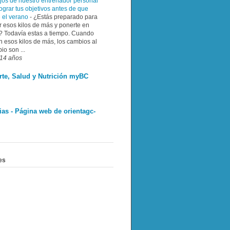
jos de nuestro entrenador personal
ograr tus objetivos antes de que
e el verano
-
¿Estás preparado para
r esos kilos de más y ponerte en
? Todavía estas a tiempo. Cuando
n esos kilos de más, los cambios al
pio son ...
14 años
rte, Salud y Nutrición myBC
ias - Página web de orientagc-
es