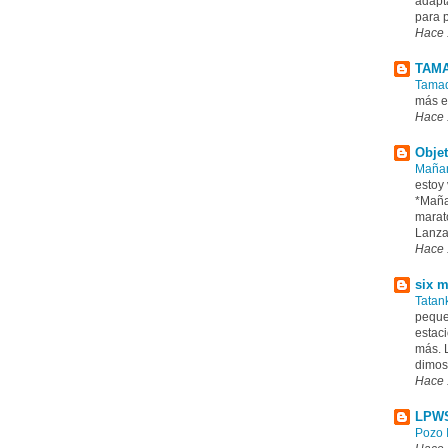
adapt
para p
Hace 
TAM
Tamad
más e
Hace 
Objet
Mañan
estoy 
*Maña
marató
Lanzar
Hace 
six m
Tatan
peque
estaci
más. 
dimos 
Hace 
LPWS
Pozo 