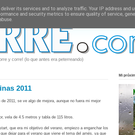
deliver its services and to analyze traffic. Your IP address and 
formance and security metrics to ensure quality of service, gen
abuse.
orre y corre! (lo que antes era peterreando)
Mi próxi
linas 2011
 de 2011, se ve algo de mejora, aunque no fuera mi mejor
r, vela de 4.5 metros y tabla de 115 litros.
start, que era mi objetivo del verano, empiezo a enganchar los
 que dejar para el verano que viene el tema del arnés, ya que