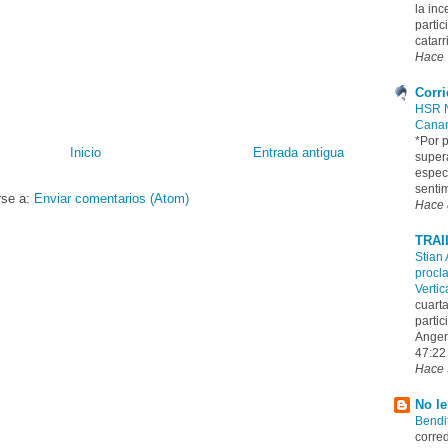
la inc
partic
catarr
Hace 
Corr
HSR N
Canar
*Por p
Inicio
Entrada antigua
supera
espect
sentim
rse a:
Enviar comentarios (Atom)
Hace 
TRAI
Stian
procl
Verti
cuarta
parti
Anger
47:22 
Hace 
No le
Bendi
corred