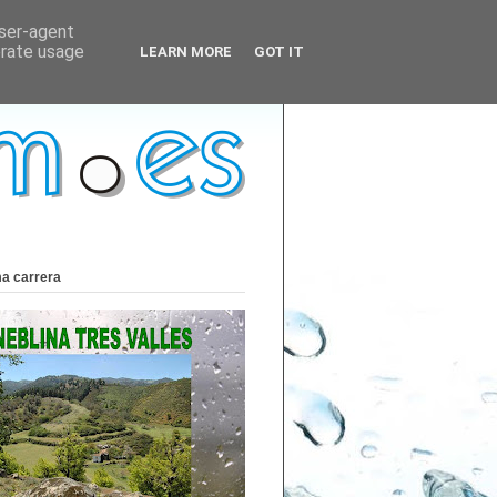
user-agent
erate usage
LEARN MORE
GOT IT
ma carrera