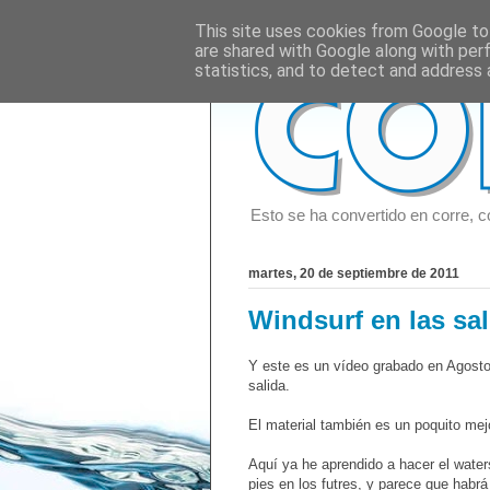
This site uses cookies from Google to 
are shared with Google along with per
statistics, and to detect and address 
Esto se ha convertido en corre, c
martes, 20 de septiembre de 2011
Windsurf en las sa
Y este es un vídeo grabado en Agosto
salida.
El material también es un poquito mejo
Aquí ya he aprendido a hacer el water
pies en los futres, y parece que habrá