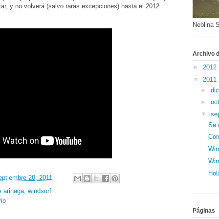
itar, y no volverá (salvo raras excepciones) hasta el 2012.
Neblina S
Archivo d
►
2012
▼
2011
►
di
►
oc
▼
se
Se 
Cor
Win
Win
Hol
eptiembre 20, 2011
e arinaga
,
windsurf
io
Páginas