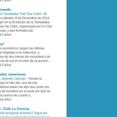
11 años
rreando
ca Tamadaba Trail Tour 21km
-
El
o sábado, 8 de Diciembre de 2012,
ipé en la III edición de la Tamadaba
 Tour de 21km, organizada por el Club
say, y que formaba par...
13 años
ou"
os periódicos; según las últimas
as llegadas a la redacción, y
és de dos meses de oscuridad y de
ia de sol en el cielo de la provinc...
13 años
alas canarionas
, deporte, calorías
-
Viendo la
pa el otro día, una de mis
ñeras balas me dijo que (ante mis
 de escritura en el post) por qué no
ía acerca de cuanto s...
14 años
:: Club La Cornisa
res recuperar la forma? Sigue los