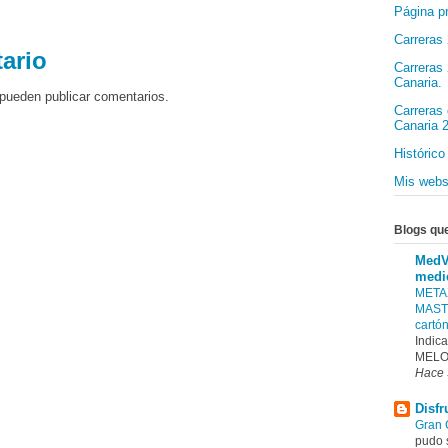
Página pr
Carreras 
ario
Carreras
Canaria.
 pueden publicar comentarios.
Carreras 
Canaria 
Histórico
Mis web
Blogs qu
MedV
medi
META
MAST
cartó
Indica
MELO
Hace 
Disfr
Gran 
pudo 