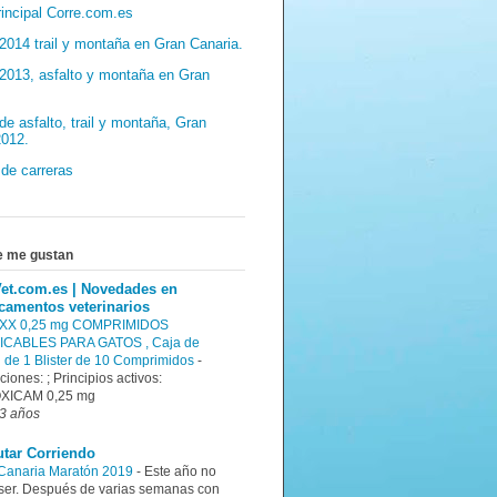
incipal Corre.com.es
2014 trail y montaña en Gran Canaria.
 2013, asfalto y montaña en Gran
de asfalto, trail y montaña, Gran
2012.
 de carreras
s
e me gustan
et.com.es | Novedades en
camentos veterinarios
XX 0,25 mg COMPRIMIDOS
ICABLES PARA GATOS , Caja de
n de 1 Blister de 10 Comprimidos
-
ciones: ; Principios activos:
XICAM 0,25 mg
3 años
utar Corriendo
Canaria Maratón 2019
-
Este año no
ser. Después de varias semanas con