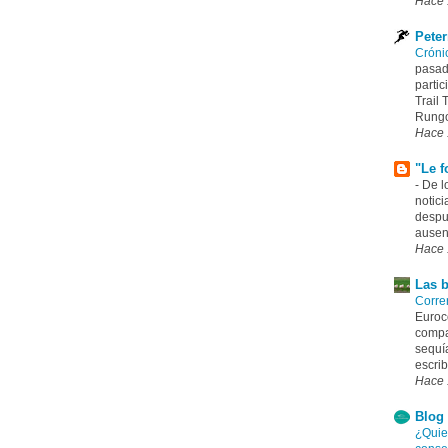
Hace 
Pete
Cróni
pasad
partic
Trail
Rungo
Hace 
"Le f
-
De l
notici
despu
ausenc
Hace 
Las b
Correr
Euroco
compa
sequía
escrib
Hace 
Blog 
¿Quie