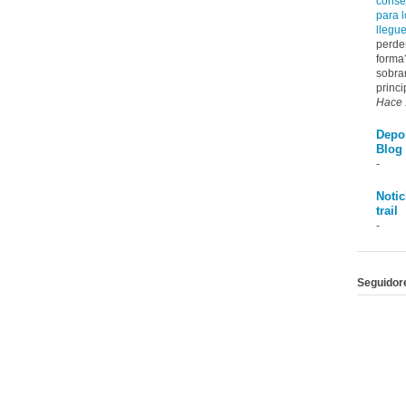
conse
para l
llegu
perde
forma
sobra
princi
Hace 
Depo
Blog
-
Notic
trail
-
Seguidor