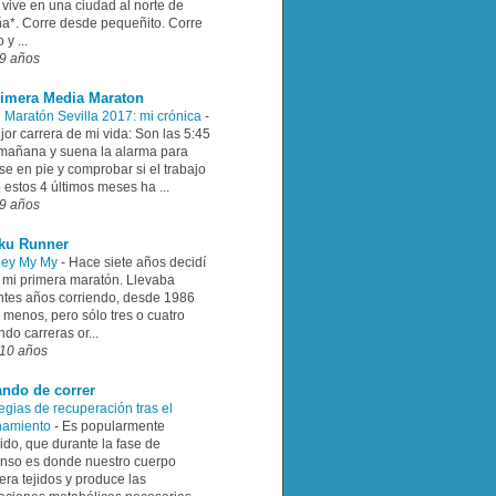
 vive en una ciudad al norte de
a*. Corre desde pequeñito. Corre
y ...
9 años
rimera Media Maraton
h Maratón Sevilla 2017: mi crónica
-
or carrera de mi vida: Son las 5:45
 mañana y suena la alarma para
e en pie y comprobar si el trabajo
estos 4 últimos meses ha ...
9 años
ku Runner
Hey My My
-
Hace siete años decidí
r mi primera maratón. Llevaba
ntes años corriendo, desde 1986
 menos, pero sólo tres o cuatro
ndo carreras or...
10 años
ando de correr
egias de recuperación tras el
namiento
-
Es popularmente
ido, que durante la fase de
nso es donde nuestro cuerpo
ra tejidos y produce las