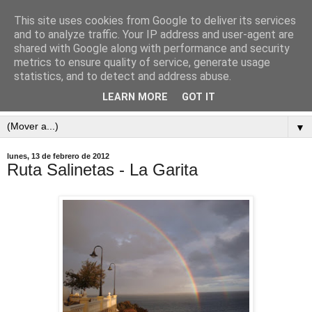
This site uses cookies from Google to deliver its services
and to analyze traffic. Your IP address and user-agent are
shared with Google along with performance and security
metrics to ensure quality of service, generate usage
statistics, and to detect and address abuse.
Esto se ha convertido en corre, corre y corre! (lo que antes
era peterreando)
LEARN MORE
GOT IT
▼
lunes, 13 de febrero de 2012
Ruta Salinetas - La Garita